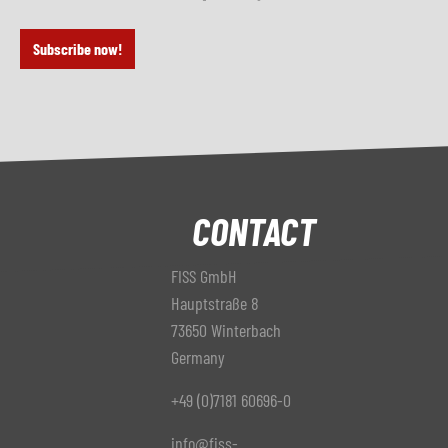
Subscribe now!
CONTACT
FISS GmbH
Hauptstraße 8
73650 Winterbach
Germany
+49 (0)7181 60696-0
info@fiss-