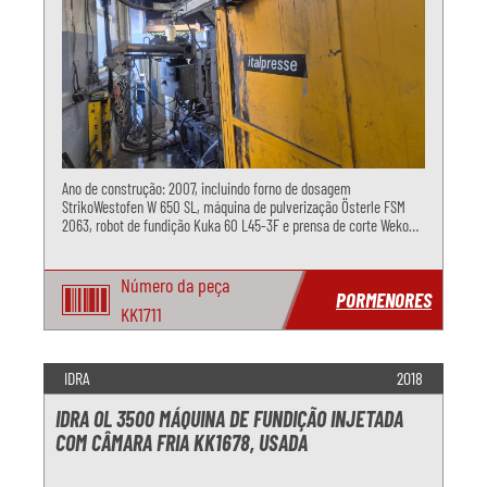
Ano de construção: 2007, incluindo forno de dosagem
StrikoWestofen W 650 SL, máquina de pulverização Österle FSM
2063, robot de fundição Kuka 60 L45-3F e prensa de corte Weko
C35
Número da peça
PORMENORES
KK1711
IDRA
2018
IDRA OL 3500 MÁQUINA DE FUNDIÇÃO INJETADA
COM CÂMARA FRIA KK1678, USADA