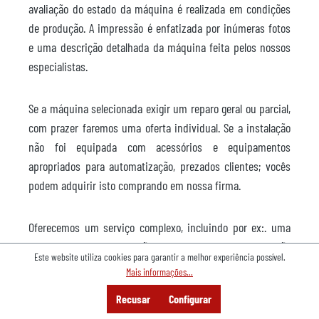
avaliação do estado da máquina é realizada em condições
de produção. A impressão é enfatizada por inúmeras fotos
e uma descrição detalhada da máquina feita pelos nossos
especialistas.
Se a máquina selecionada exigir um reparo geral ou parcial,
com prazer faremos uma oferta individual. Se a instalação
não foi equipada com acessórios e equipamentos
apropriados para automatização, prezados clientes; vocês
podem adquirir isto comprando em nossa firma.
Oferecemos um serviço complexo, incluindo por ex:. uma
desmontagem da instalação ou transferência da instalação
Este website utiliza cookies para garantir a melhor experiência possível.
pronta para o funcionamento, no lugar indicado pelo
Mais informações...
cliente.
Menu
Pesquisa
Consultoria
Recusar
Configurar
Oferta