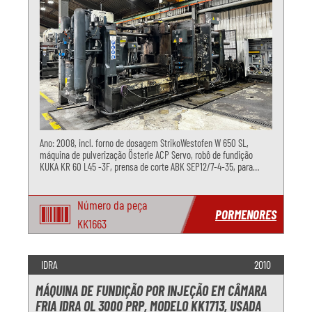
Ano: 2008, incl. forno de dosagem StrikoWestofen W 650 SL,
máquina de pulverização Österle ACP Servo, robô de fundição
KUKA KR 60 L45 -3F, prensa de corte ABK SEP12/7-4-35, para
fundição de alumínio sob pressão
Número da peça
PORMENORES
KK1663
IDRA
2010
MÁQUINA DE FUNDIÇÃO POR INJEÇÃO EM CÂMARA
FRIA IDRA OL 3000 PRP, MODELO KK1713, USADA