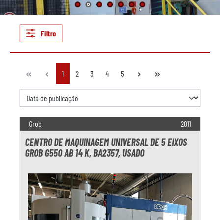
Filtro
Lado
Lado
Lado
Lado
Lado
1
2
3
4
5
Grob
2011
CENTRO DE MAQUINAGEM UNIVERSAL DE 5 EIXOS
GROB G550 AB 14 K, BA2357, USADO