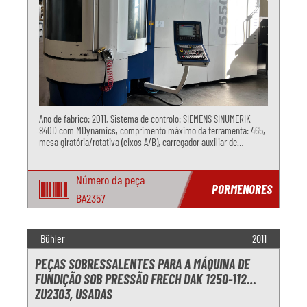
Ano de fabrico: 2011, Sistema de controlo: SIEMENS SINUMERIK
840D com MDynamics, comprimento máximo da ferramenta: 465,
mesa giratória/rotativa (eixos A/B), carregador auxiliar de
ferramentas TM167, trocador automático de paletes de 2 posições,
630 x 630
Número da peça
PORMENORES
BA2357
Bühler
2011
PEÇAS SOBRESSALENTES PARA A MÁQUINA DE
FUNDIÇÃO SOB PRESSÃO FRECH DAK 1250-112
ZU2303, USADAS