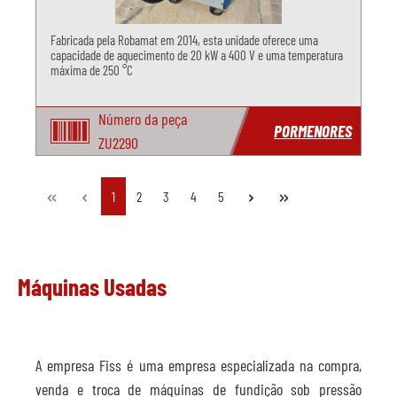
Fabricada pela Robamat em 2014, esta unidade oferece uma
capacidade de aquecimento de 20 kW a 400 V e uma temperatura
máxima de 250 °C
Número da peça
PORMENORES
ZU2290
Lado
Lado
Lado
Lado
Lado
1
2
3
4
5
Máquinas Usadas
A empresa Fiss é uma empresa especializada na compra,
venda e troca de máquinas de fundição sob pressão