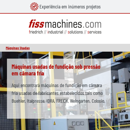
Experiência em inúmeros projetos
eúdo principal
Máquinas Usadas
Skip slider
Máquinas de fundição sob baixa pressão
usadas
de fabricantes estabelecidos tais como Kurtz, CPC,
GIMA, LPM e Borli. Algumas das máquinas de
fundição por gravidade de baixa pressão já são
totalmente automatizadas com equipamento de
remoção de fundição e fornos de fundição de baixa
pressão.