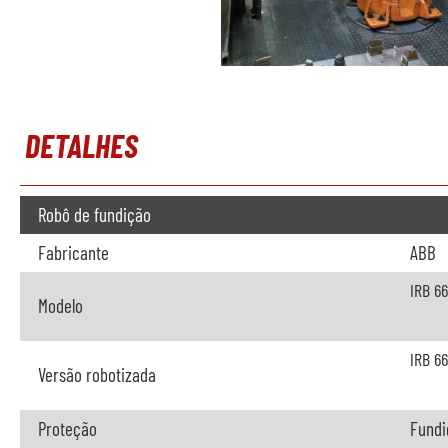
DETALHES
Robô de fundição
Fabricante
ABB
IRB 6
Modelo
IRB 6
Versão robotizada
Proteção
Fundi