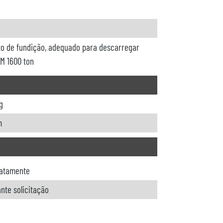
to de fundição, adequado para descarregar
M 1600 ton
g
m
atamente
nte solicitação