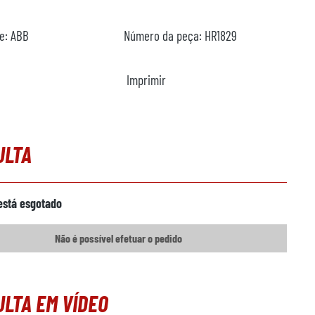
te:
ABB
Número da peça:
HR1829
Imprimir
ULTA
está esgotado
Não é possível efetuar o pedido
LTA EM VÍDEO