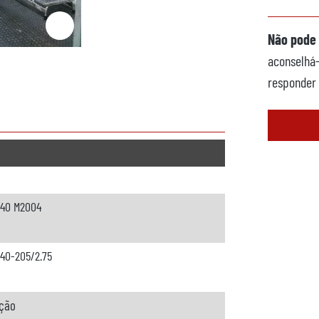
Não pode 
aconselhá-
responder 
640 M2004
640-205/2.75
ção