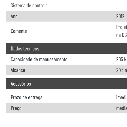
Sistema de controle
Ano
2012
Proje
Comente
na DG
Dados técnicos
Capacidade de manuseamento
205 k
Alcance
2,75 
Acessórios
Prazo de entrega
imedi
Preço
media