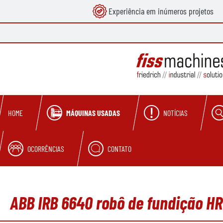
Experiência em inúmeros projetos
pesquisa
Saltar para a navegação principal
MÁQUINAS USADAS
NOTÍCIAS
HOME
OCORRÊNCIAS
CONTATO
ABB IRB 6640 robô de fundição HR