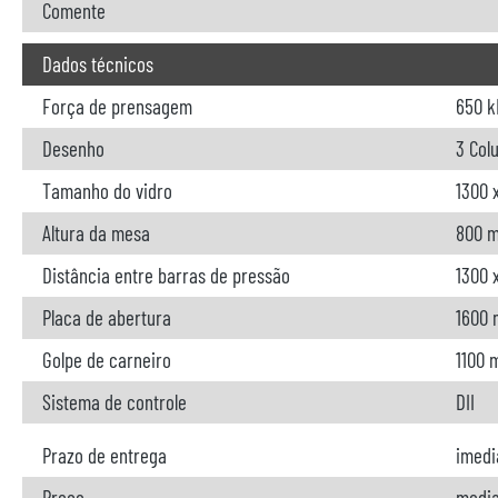
Comente
Dados técnicos
Força de prensagem
650 k
Desenho
3 Col
Tamanho do vidro
1300 
Altura da mesa
800 
Distância entre barras de pressão
1300 
Placa de abertura
1600
Golpe de carneiro
1100
Sistema de controle
DII
Prazo de entrega
imedi
Preço
media