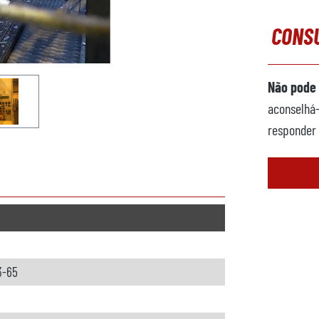
CONSU
Não pode 
aconselhá-
responder 
3-65