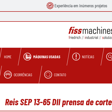
Experiência em inúmeros projetos
pesquisa
Saltar para a navegação principal
MÁQUINAS USADAS
NOTÍCIAS
HOME
OCORRÊNCIAS
CONTATO
Reis SEP 13-65 DII prensa de cort