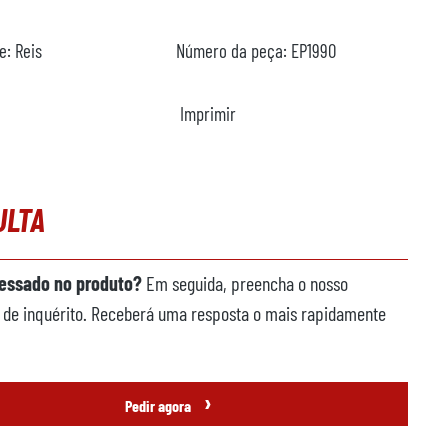
te:
Reis
Número da peça:
EP1990
Imprimir
ULTA
ressado no produto?
Em seguida, preencha o nosso
 de inquérito. Receberá uma resposta o mais rapidamente
›
Pedir agora