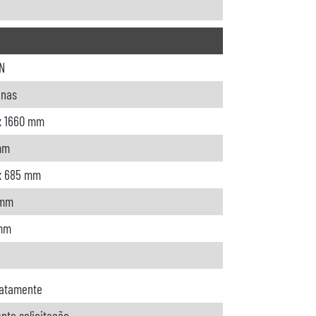
N
unas
x 1660 mm
mm
x 685 mm
 mm
 mm
atamente
nte solicitação