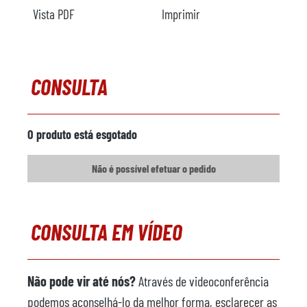
Ano
Vista PDF
Imprimir
Aquecimento
Comentários
CONSULTA
Carregador metálico
Fabricante
O produto está esgotado
Modelo
Não é possível efetuar o pedido
Ano
Máquina de pulverização
não disponível
CONSULTA EM VÍDEO
Fabricante
Modelo
Não pode vir até nós?
Através de videoconferência
Ano
podemos aconselhá-lo da melhor forma, esclarecer as