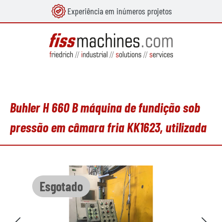
Experiência em inúmeros projetos
eúdo principal
Buhler H 660 B máquina de fundição sob
pressão em câmara fria KK1623, utilizada
Ignorar galeria de imagens
Esgotado