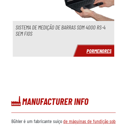
Modelo
Ano
Prazo de entrega
imediatamente
SISTEMA DE MEDIÇÃO DE BARRAS SDM 4000 RS-4
SEM FIOS
Preço
a pedido
PORMENORES
MANUFACTURER INFO
Bühler é um fabricante suíço
de máquinas de fundição sob