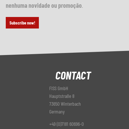
nenhuma novidade ou promoção
.
Subscribe now!
CONTACT
FISS GmbH
Hauptstraße 8
73650 Winterbach
Germany
+49 (0)7181 60696-0