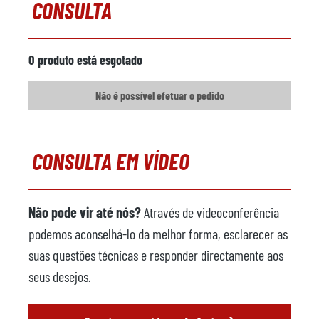
CONSULTA
Máquina de pulverização
disponível
Fabricante
Buhler / Acheson
O produto está esgotado
Modelo
BuhlSpray DAg 1000 MCT2
Não é possível efetuar o pedido
Ano de fabrico
2016
Robô de fundição
disponível
CONSULTA EM VÍDEO
Fabricante
ABB
Modelo
IRB
Não pode vir até nós?
Através de videoconferência
Sistema de controlo
podemos aconselhá-lo da melhor forma, esclarecer as
Ano
2016
suas questões técnicas e responder directamente aos
Sistema de vácuo
não disponível
seus desejos.
Fabricante
›