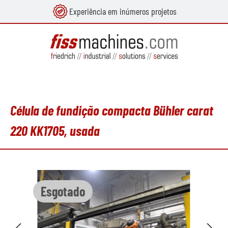
Experiência em inúmeros projetos
eúdo principal
Célula de fundição compacta Bühler carat
220 KK1705, usada
Ignorar galeria de imagens
Esgotado