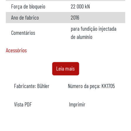
Força de bloqueio
22 000 kN
Ano de fabrico
2016
para fundição injectada
Comentários
de alumínio
Acessórios
Forno
disponível
Leia mais
Fabricante
StrikoWestofen
Fabricante:
Bühler
Número da peça:
KK1705
Modelo do forno
W 1700 S ProDos3
Ano de fabrico
2016
Vista PDF
Imprimir
Aquecimento
elétrico
Comentários