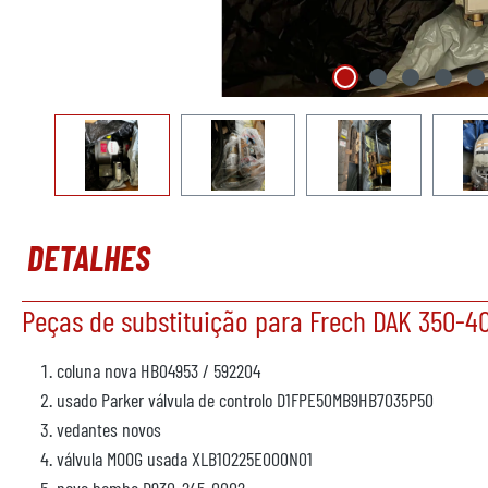
DETALHES
Peças de substituição para Frech DAK 350-4
coluna nova HB04953 / 592204
usado Parker válvula de controlo D1FPE50MB9HB7035P50
vedantes novos
válvula MOOG usada XLB10225E000N01