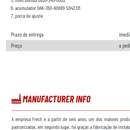
novo bomba D930-245-0002
acumulador DAK-350-60889 5.042.121
porca de ajuste
Prazo de entrega
imedi
Preço
a ped
MANUFACTURER INFO
A empresa Frech é a partir de seis anos, um dos maiores prod
padronizadas, em segundo lugar, foi graças a fabricação de inst