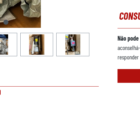
CONSU
Não pode 
aconselhá-
responder 
0