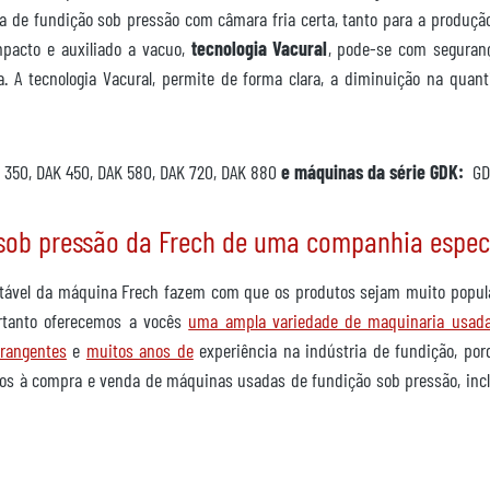
a de fundição sob pressão com câmara fria certa, tanto para a produçã
acto e auxiliado a vacuo,
tecnologia Vacural
, pode-se com seguran
. A tecnologia Vacural, permite de forma clara, a diminuição na quan
 350, DAK 450, DAK 580, DAK 720, DAK 880
e máquinas da série GDK:
GD
ob pressão da Frech de uma companhia espec
tável da máquina Frech fazem com que os produtos sejam muito popul
ortanto oferecemos a vocês
uma ampla variedade de maquinaria usad
brangentes
e
muitos anos de
experiência na indústria de fundição, po
dos à compra e venda de máquinas usadas de fundição sob pressão, inc