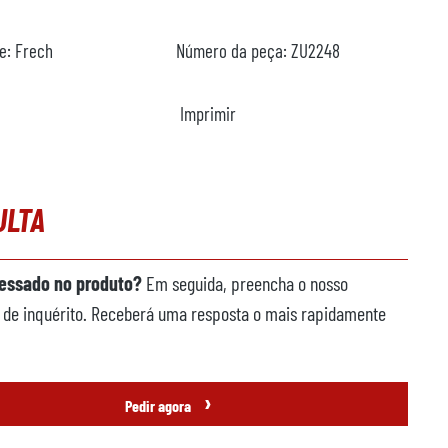
te:
Frech
Número da peça:
ZU2248
Imprimir
ULTA
ressado no produto?
Em seguida, preencha o nosso
 de inquérito. Receberá uma resposta o mais rapidamente
›
Pedir agora