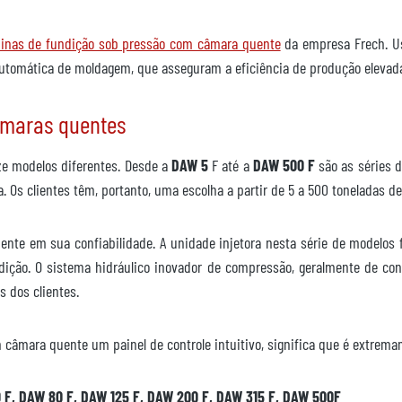
inas de fundição sob pressão com câmara quente
da empresa Frech. U
utomática de moldagem, que asseguram a eficiência de produção elevad
âmaras quentes
ze modelos diferentes. Desde a
DAW 5
F até a
DAW 500 F
são as séries d
Os clientes têm, portanto, uma escolha a partir de 5 a 500 toneladas d
ente em sua confiabilidade. A unidade injetora nesta série de modelos 
dição. O sistema hidráulico inovador de compressão, geralmente de con
s dos clientes.
mara quente um painel de controle intuitivo, significa que é extremam
F, DAW 80 F, DAW 125 F, DAW 200 F, DAW 315 F, DAW 500F