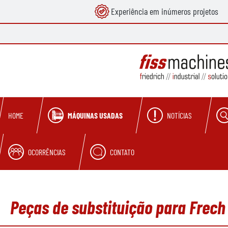
Experiência em inúmeros projetos
pesquisa
Saltar para a navegação principal
MÁQUINAS USADAS
NOTÍCIAS
HOME
OCORRÊNCIAS
CONTATO
Peças de substituição para Frec