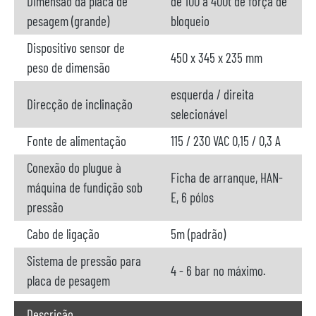
Dimensão da placa de
de 100 a 400t de força de
pesagem (grande)
bloqueio
Dispositivo sensor de
450 x 345 x 235 mm
peso de dimensão
esquerda / direita
Direcção de inclinação
selecionável
Fonte de alimentação
115 / 230 VAC 0,15 / 0,3 A
Conexão do plugue à
Ficha de arranque, HAN-
máquina de fundição sob
E, 6 pólos
pressão
Cabo de ligação
5m (padrão)
Sistema de pressão para
4 - 6 bar no máximo.
placa de pesagem
Descrição