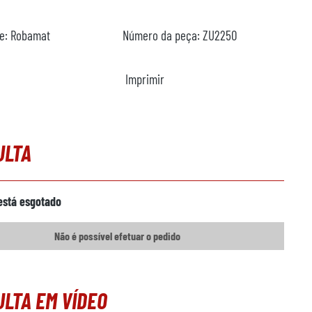
te:
Robamat
Número da peça:
ZU2250
Imprimir
ULTA
está esgotado
Não é possível efetuar o pedido
LTA EM VÍDEO