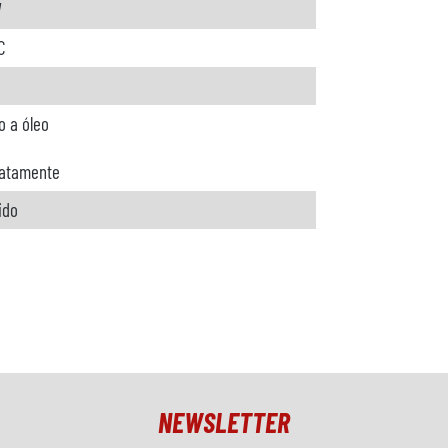
W
C
o a óleo
atamente
ido
NEWSLETTER