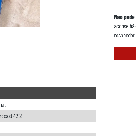
Não pode 
aconselhá-
responder 
mat
ocast 4212