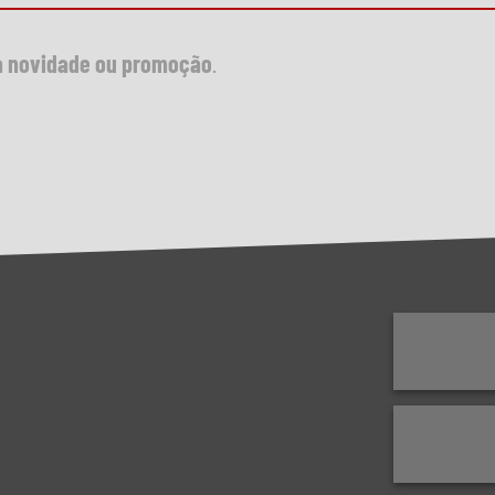
 novidade ou promoção
.