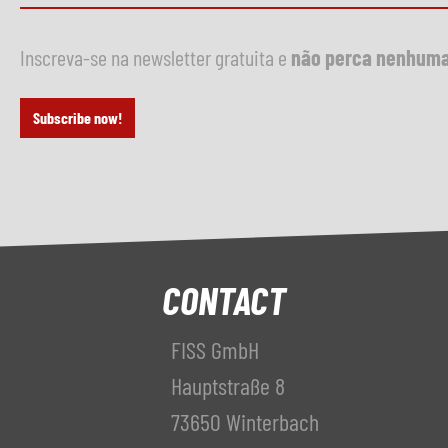
Inscreva-se na newsletter gratuita e
não perca nenhuma
Subscribe now!
CONTACT
FISS GmbH
Hauptstraße 8
73650 Winterbach