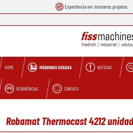
Experiência em inúmeros projetos
pesquisa
Saltar para a navegação principal
MÁQUINAS USADAS
NOTÍCIAS
HOME
OCORRÊNCIAS
CONTATO
Robamat Thermocast 4212 unidade