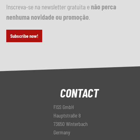
Inscreva-se na newsletter gratuita e
não perca
nenhuma novidade ou promoção
.
Subscribe now!
CONTACT
FISS GmbH
Hauptstraße 8
73650 Winterbach
Germany