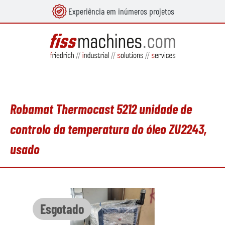
Experiência em inúmeros projetos
eúdo principal
Robamat Thermocast 5212 unidade de
controlo da temperatura do óleo ZU2243,
usado
Ignorar galeria de imagens
Esgotado