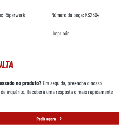
te:
Röperwerk
Número da peça:
KS2604
Imprimir
ULTA
ressado no produto?
Em seguida, preencha o nosso
 de inquérito. Receberá uma resposta o mais rapidamente
›
Pedir agora