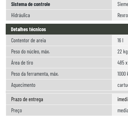
Sistema de controle
Siem
Hidráulica
Rexro
Detalhes técnicos
Contentor de areia
16 l
Peso do núcleo, máx.
22 kg
Área de tiro
485 
Peso da ferramenta, máx.
1000 
Aquecimento
cartu
Prazo de entrega
imed
Preço
media