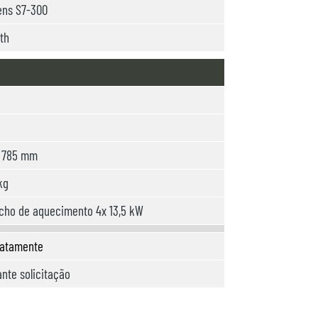
ens S7-300
th
x 785 mm
kg
cho de aquecimento 4x 13,5 kW
iatamente
nte solicitação