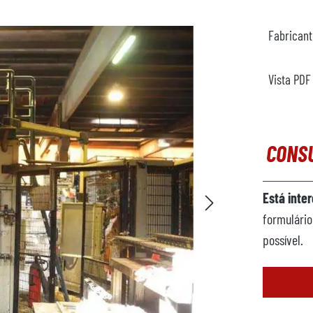
Fabrican
Vista PDF
CONS
Está inte
formulário
possível.