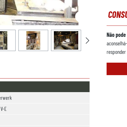
CONSU
Não pode 
aconselhá-
responder 
erwerk
 V-E