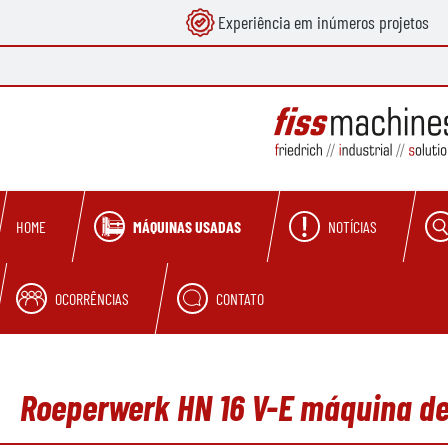
Experiência em inúmeros projetos
pesquisa
Saltar para a navegação principal
MÁQUINAS USADAS
NOTÍCIAS
HOME
OCORRÊNCIAS
CONTATO
Roeperwerk HN 16 V-E máquina de