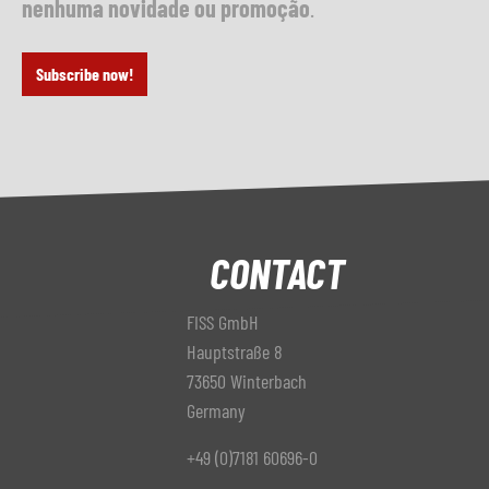
nenhuma novidade ou promoção
.
Subscribe now!
CONTACT
FISS GmbH
Hauptstraße 8
73650 Winterbach
Germany
+49 (0)7181 60696-0