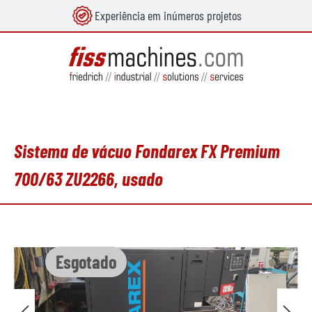
Experiência em inúmeros projetos
eúdo principal
Sistema de vácuo Fondarex FX Premium
700/63 ZU2266, usado
Ignorar galeria de imagens
Esgotado