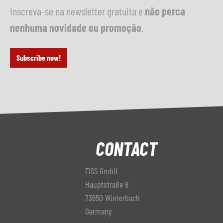
Inscreva-se na newsletter gratuita e
não perca
nenhuma novidade ou promoção
.
Subscribe now!
CONTACT
FISS GmbH
Hauptstraße 8
73650 Winterbach
Germany