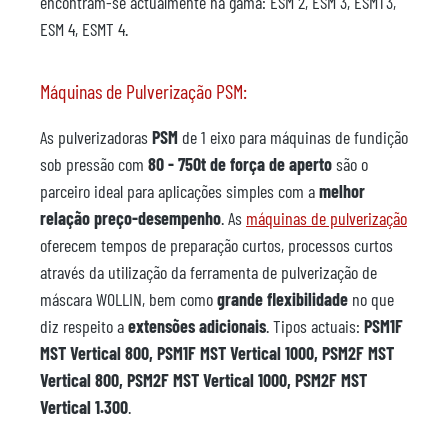
encontram-se actualmente na gama: ESM 2, ESM 3, ESMT3,
ESM 4, ESMT 4.
Máquinas de Pulverização PSM:
As pulverizadoras
PSM
de 1 eixo para máquinas de fundição
sob pressão com
80 - 750t de força de aperto
são o
parceiro ideal para aplicações simples com a
melhor
relação preço-desempenho
. As
máquinas de pulverização
oferecem tempos de preparação curtos, processos curtos
através da utilização da ferramenta de pulverização de
máscara WOLLIN, bem como
grande flexibilidade
no que
diz respeito a
extensões adicionais
. Tipos actuais:
PSM1F
MST Vertical 800, PSM1F MST Vertical 1000, PSM2F MST
Vertical 800, PSM2F MST Vertical 1000, PSM2F MST
Vertical 1.300
.