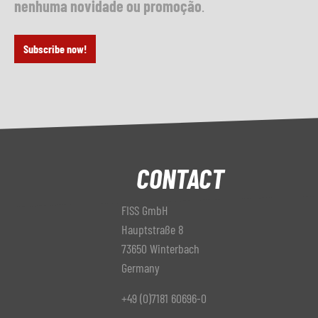
nenhuma novidade ou promoção
.
Subscribe now!
CONTACT
FISS GmbH
Hauptstraße 8
73650 Winterbach
Germany
+49 (0)7181 60696-0