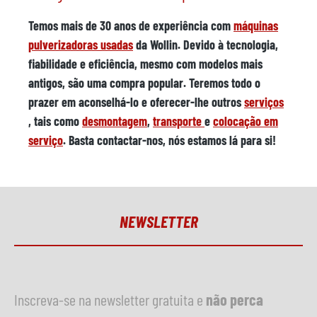
Temos mais de
30 anos de
experiência com
máquinas
pulverizadoras usadas
da Wollin. Devido à
tecnologia,
fiabilidade
e
eficiência
, mesmo com modelos mais
antigos, são uma compra popular. Teremos todo o
prazer em aconselhá-lo e oferecer-lhe outros
serviços
, tais como
desmontagem
,
transporte
e
colocação em
serviço
. Basta contactar-nos, nós estamos lá para si!
NEWSLETTER
Inscreva-se na newsletter gratuita e
não perca