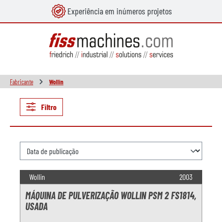
Experiência em inúmeros projetos
eúdo principal
Fabricante
Wollin
Filtro
Wollin
2003
MÁQUINA DE PULVERIZAÇÃO WOLLIN PSM 2 FS1814,
USADA